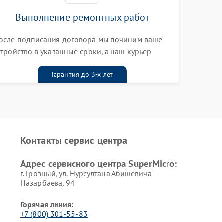
Выполнение ремонтных работ
осле подписания договора мы починим ваше
стройство в указанные сроки, а наш курьер
ривезет его к вам вместе с гарантийным
алоном бесплатно
Гарантия до 3-х лет
Контакты сервис центра
Адрес сервисного центра SuperMicro:
г. Грозный, ул. Нурсултана Абишевича
Назарбаева, 94
Горячая линия:
+7 (800) 301-55-83