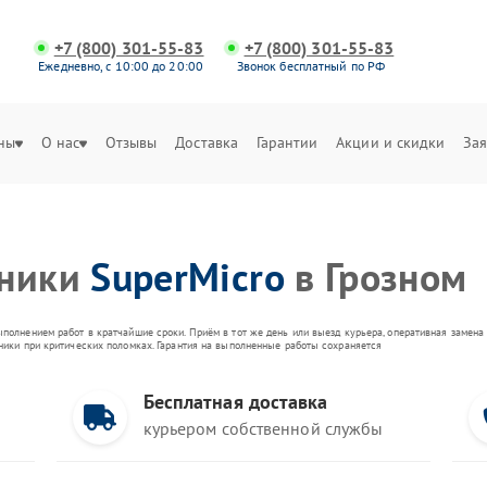
+7 (800) 301-55-83
+7 (800) 301-55-83
Ежедневно, с 10:00 до 20:00
Звонок бесплатный по РФ
ны
О нас
Отзывы
Доставка
Гарантии
Акции и скидки
Зая
хники
SuperMicro
в Грозном
ыполнением работ в кратчайшие сроки. Приём в тот же день или выезд курьера, оперативная замен
оники при критических поломках. Гарантия на выполненные работы сохраняется
Бесплатная доставка
курьером собственной службы