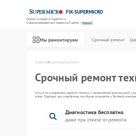
FIX-SUPERMICRO
Ремонт устройств SuperMicro
Специализированный cервисный центр г.
Грозный
Мы ремонтируем
Срочный ремонт
Це
Главная
Срочный ремонт
Срочный ремонт те
Ремонт материнских плат SuperMicro
Услуга по ускоренному ремонту техники с приоритетной диагностикой и в
этапе. Подходит для смартфонов, ноутбуков, планшетов и бытовой электр
Диагностика бесплатно
даже при отказе от ремонта