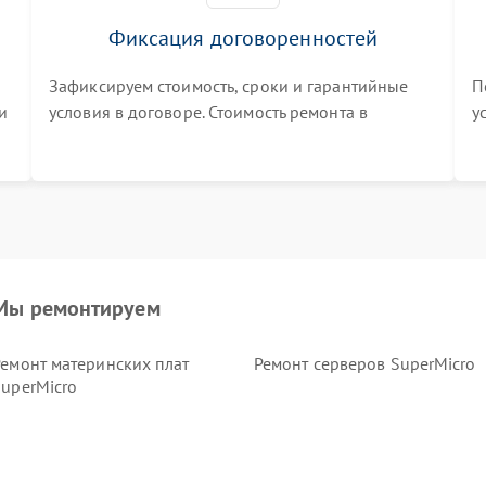
Фиксация договоренностей
Зафиксируем стоимость, сроки и гарантийные
П
и
условия в договоре. Стоимость ремонта в
у
процессе меняться не будет
п
т
Мы ремонтируем
Ремонт материнских плат
Ремонт серверов SuperMicro
SuperMicro