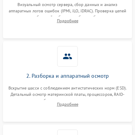
Визуальный осмотр сервера, сбор данных и анализ
аппаратных логов ошибок (IPMI, iLO, iDRAC). Проверка цепей
Влага и внешные воздействия
питания и базовой работоспособности без вскрытия
Подробнее
корпуса для быстрой локализации сбоя.
2. Разборка и аппаратный осмотр
Вскрытие шасси с соблюдением антистатических норм (ESD).
Детальный осмотр материнской платы, процессоров, RAID-
контроллеров и блоков питания на наличие термических
Подробнее
повреждений, прогаров или окислений.