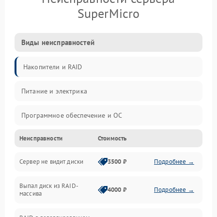
SuperMicro
Виды неисправностей
Накопители и RAID
Питание и электрика
Программное обеспечение и ОС
Неисправности
Стоимость
Охлаждение и температура
Сервер не видит диски
3500 ₽
Подробнее →
Материнская плата и процессор
Выпал диск из RAID-
Сеть и коммуникации
4000 ₽
Подробнее →
массива
BIOS / прошивки