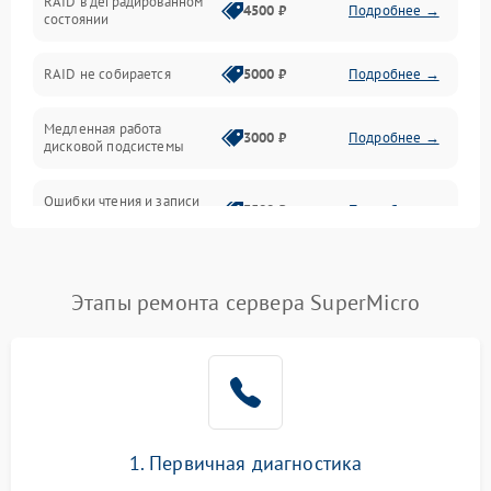
RAID в деградированном
4500 ₽
Подробнее →
состоянии
Оперативная память
RAID не собирается
5000 ₽
Подробнее →
Корпус и механика
Медленная работа
3000 ₽
Подробнее →
дисковой подсистемы
Контроллеры и интерфейсы
Ошибки чтения и записи
Виртуализация и сервисы
3500 ₽
Подробнее →
данных
Влага и внешние воздействия
Потеря данных
5000 ₽
Подробнее →
Этапы ремонта сервера SuperMicro
Программные сбои
Общие поломки
Система охлаждения
1. Первичная диагностика
Режим работы