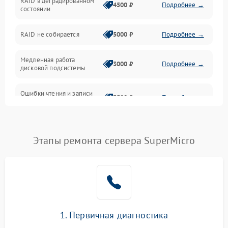
RAID в деградированном
4500 ₽
Подробнее →
состоянии
Оперативная память
RAID не собирается
5000 ₽
Подробнее →
Корпус и механика
Медленная работа
3000 ₽
Подробнее →
дисковой подсистемы
Контроллеры и интерфейсы
Ошибки чтения и записи
Виртуализация и сервисы
3500 ₽
Подробнее →
данных
Влага и внешние воздействия
Потеря данных
5000 ₽
Подробнее →
Этапы ремонта сервера SuperMicro
Программные сбои
Общие поломки
Система охлаждения
1. Первичная диагностика
Режим работы