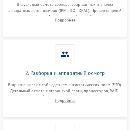
Визуальный осмотр сервера, сбор данных и анализ
аппаратных логов ошибок (IPMI, iLO, iDRAC). Проверка цепей
Влага и внешные воздействия
питания и базовой работоспособности без вскрытия
Подробнее
корпуса для быстрой локализации сбоя.
2. Разборка и аппаратный осмотр
Вскрытие шасси с соблюдением антистатических норм (ESD).
Детальный осмотр материнской платы, процессоров, RAID-
контроллеров и блоков питания на наличие термических
Подробнее
повреждений, прогаров или окислений.