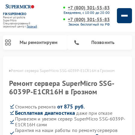
+7 (800) 301-55-83
Ежедневно, с 10:00 до 20:00
FIX-SUPERMICRO
Ремонт устройств
+7 (800) 301-55-83
SuperMicro
Специализированный
Звонок бесплатный по РФ
cервисный центр г.
Грозный
Мы ремонтируем
Позвонить
озном
Ремонт сервера SuperMicro SSG-6039P-E1CR16H в Грозном
Ремонт материнских плат SuperMicro
Ремонт сервера SuperMicro SSG-
6039P-E1CR16H в Грозном
от 875 руб.
Стоимость ремонта
Бесплатная диагностика
даже при отказе
Привезем и увезем сервер SuperMicro SSG-6039P-
E1CR16H сами
Гарантия на наши работы по ремонту серверов