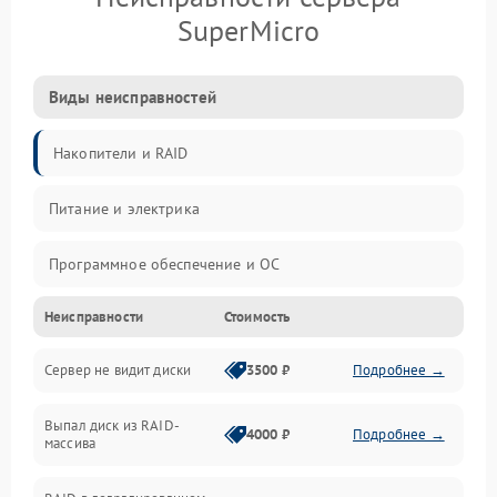
SuperMicro
Виды неисправностей
Накопители и RAID
Питание и электрика
Программное обеспечение и ОС
Неисправности
Стоимость
Охлаждение и температура
Сервер не видит диски
3500 ₽
Подробнее →
Материнская плата и процессор
Выпал диск из RAID-
Сеть и коммуникации
4000 ₽
Подробнее →
массива
BIOS / прошивки