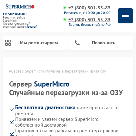
+7 (800) 301-55-83
Ежедневно, с 10:00 до 20:00
FIX-SUPERMICRO
Ремонт устройств
+7 (800) 301-55-83
SuperMicro
Специализированный
Звонок бесплатный по РФ
cервисный центр г.
Грозный
Мы ремонтируем
Позвонить
озном
Сервер SuperMicro случайные перезагрузки из-за озу
Ремонт материнских плат SuperMicro
Сервер
SuperMicro
Случайные перезагрузки из-за ОЗУ
Бесплатная диагностика
даже при отказе от
ремонта
Привезем и увезем сервер SuperMicro
собственной доставкой
Гарантия на наши работы по ремонту серверов