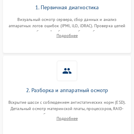
1. Первичная диагностика
Визуальный осмотр сервера, сбор данных и анализ
аппаратных логов ошибок (IPMI, iLO, iDRAC). Проверка цепей
питания и базовой работоспособности без вскрытия
Подробнее
корпуса для быстрой локализации сбоя.
2. Разборка и аппаратный осмотр
Вскрытие шасси с соблюдением антистатических норм (ESD).
Детальный осмотр материнской платы, процессоров, RAID-
контроллеров и блоков питания на наличие термических
Подробнее
повреждений, прогаров или окислений.