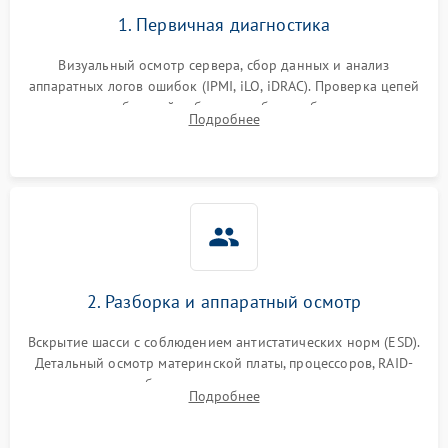
1. Первичная диагностика
Визуальный осмотр сервера, сбор данных и анализ
аппаратных логов ошибок (IPMI, iLO, iDRAC). Проверка цепей
питания и базовой работоспособности без вскрытия
Подробнее
корпуса для быстрой локализации сбоя.
2. Разборка и аппаратный осмотр
Вскрытие шасси с соблюдением антистатических норм (ESD).
Детальный осмотр материнской платы, процессоров, RAID-
контроллеров и блоков питания на наличие термических
Подробнее
повреждений, прогаров или окислений.