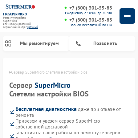
+7 (800) 301-55-83
Ежедневно, с 10:00 до 20:00
FIX-SUPERMICRO
Ремонт устройств
+7 (800) 301-55-83
SuperMicro
Специализированный
Звонок бесплатный по РФ
cервисный центр г.
Грозный
Мы ремонтируем
Позвонить
озном
Сервер SuperMicro слетели настройки bios
Ремонт материнских плат SuperMicro
Сервер
SuperMicro
Слетели настройки BIOS
Бесплатная диагностика
даже при отказе от
ремонта
Привезем и увезем сервер SuperMicro
собственной доставкой
Гарантия на наши работы по ремонту серверов