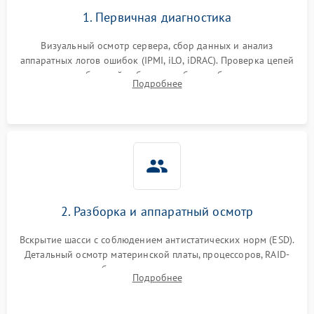
1. Первичная диагностика
Визуальный осмотр сервера, сбор данных и анализ
аппаратных логов ошибок (IPMI, iLO, iDRAC). Проверка цепей
питания и базовой работоспособности без вскрытия
Подробнее
корпуса для быстрой локализации сбоя.
2. Разборка и аппаратный осмотр
Вскрытие шасси с соблюдением антистатических норм (ESD).
Детальный осмотр материнской платы, процессоров, RAID-
контроллеров и блоков питания на наличие термических
Подробнее
повреждений, прогаров или окислений.