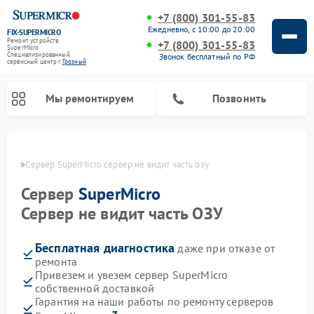
+7 (800) 301-55-83
Ежедневно, с 10:00 до 20:00
FIX-SUPERMICRO
Ремонт устройств
+7 (800) 301-55-83
SuperMicro
Специализированный
Звонок бесплатный по РФ
cервисный центр г.
Грозный
Мы ремонтируем
Позвонить
озном
Сервер SuperMicro сервер не видит часть озу
Ремонт материнских плат SuperMicro
Сервер
SuperMicro
Сервер не видит часть ОЗУ
Бесплатная диагностика
даже при отказе от
ремонта
Привезем и увезем сервер SuperMicro
собственной доставкой
Гарантия на наши работы по ремонту серверов