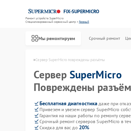
FIX-SUPERMICRO
Ремонт устройств SuperMicro
Специализированный cервисный центр г.
Грозный
Мы ремонтируем
Срочный ремонт
Це
Ремонт материнских плат SuperMicro
uperMicro в Грозном
Сервер SuperMicro повреждены разъёмы
Сервер
SuperMicro
Повреждены разъё
Бесплатная диагностика
даже при отказ
Привезем и увезем сервер SuperMicro соб
Гарантия на наши работы по ремонту серв
Срочный ремонт серверов SuperMicro в те
20%
Скидка для вас до