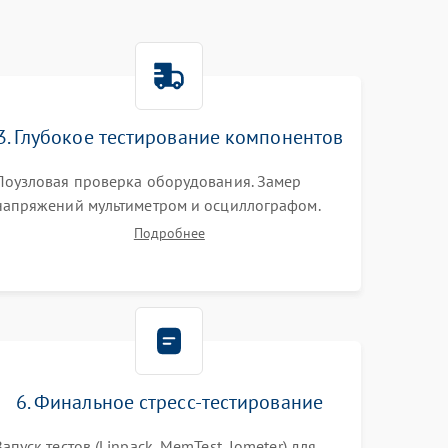
3. Глубокое тестирование компонентов
Поузловая проверка оборудования. Замер
напряжений мультиметром и осциллографом.
Проверка модулей памяти (ECC) и состояния
Подробнее
накопителей (SMART, массивы RAID)
специализированными диагностическими
утилитами.
6. Финальное стресс-тестирование
Запуск тестов (Linpack, MemTest, Iometer) для