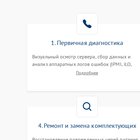
1. Первичная диагностика
Визуальный осмотр сервера, сбор данных и
анализ аппаратных логов ошибок (IPMI, iLO,
iDRAC). Проверка цепей питания и базовой
Подробнее
работоспособности без вскрытия корпуса для
быстрой локализации сбоя.
4. Ремонт и замена комплектующих
Восстановление поврежденных цепей питания,