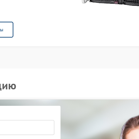
ны
цию