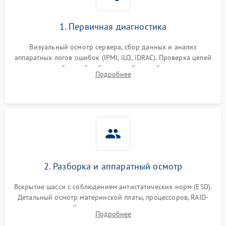
1. Первичная диагностика
Визуальный осмотр сервера, сбор данных и анализ
аппаратных логов ошибок (IPMI, iLO, iDRAC). Проверка цепей
питания и базовой работоспособности без вскрытия
Подробнее
корпуса для быстрой локализации сбоя.
2. Разборка и аппаратный осмотр
Вскрытие шасси с соблюдением антистатических норм (ESD).
Детальный осмотр материнской платы, процессоров, RAID-
контроллеров и блоков питания на наличие термических
Подробнее
повреждений, прогаров или окислений.