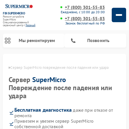
+7 (800) 301-55-83
Ежедневно, с 10:00 до 20:00
FIX-SUPERMICRO
Ремонт устройств
+7 (800) 301-55-83
SuperMicro
Специализированный
Звонок бесплатный по РФ
cервисный центр г.
Грозный
Мы ремонтируем
Позвонить
озном
Сервер SuperMicro повреждение после падения или удара
Ремонт материнских плат SuperMicro
Сервер
SuperMicro
Повреждение после падения или
удара
Бесплатная диагностика
даже при отказе от
ремонта
Привезем и увезем сервер SuperMicro
собственной доставкой