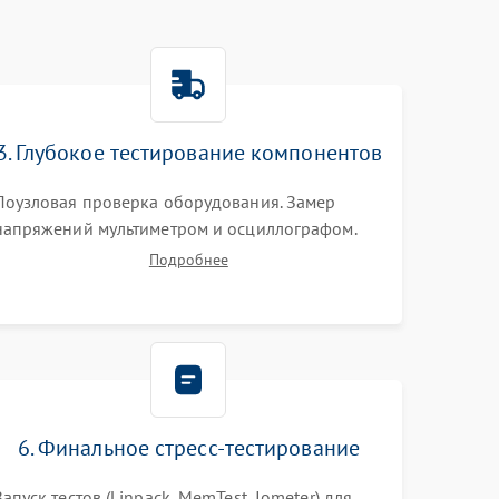
3. Глубокое тестирование компонентов
Поузловая проверка оборудования. Замер
напряжений мультиметром и осциллографом.
Проверка модулей памяти (ECC) и состояния
Подробнее
накопителей (SMART, массивы RAID)
специализированными диагностическими
утилитами.
6. Финальное стресс-тестирование
Запуск тестов (Linpack, MemTest, Iometer) для