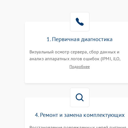
1. Первичная диагностика
Визуальный осмотр сервера, сбор данных и
анализ аппаратных логов ошибок (IPMI, iLO,
iDRAC). Проверка цепей питания и базовой
Подробнее
работоспособности без вскрытия корпуса для
быстрой локализации сбоя.
4. Ремонт и замена комплектующих
Восстановление поврежденных цепей питания,