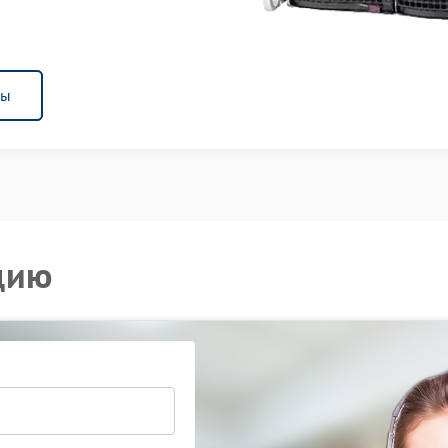
ны
цию