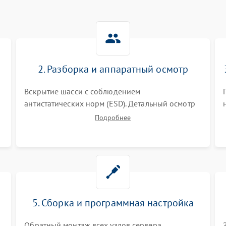
2. Разборка и аппаратный осмотр
Вскрытие шасси с соблюдением
антистатических норм (ESD). Детальный осмотр
материнской платы, процессоров, RAID-
Подробнее
контроллеров и блоков питания на наличие
термических повреждений, прогаров или
окислений.
5. Сборка и программная настройка
Обратный монтаж всех узлов сервера.