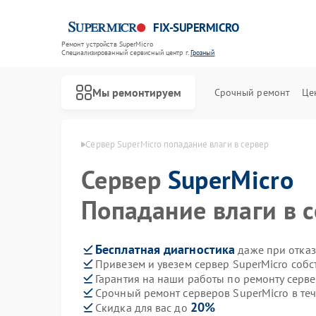
FIX-SUPERMICRO
Ремонт устройств SuperMicro
Специализированный cервисный центр г.
Грозный
Мы ремонтируем
Срочный ремонт
Це
Ремонт материнских плат SuperMicro
uperMicro в Грозном
Сервер SuperMicro попадание влаги в сервер
Сервер
SuperMicro
Попадание влаги в 
Бесплатная диагностика
даже при отказ
Привезем и увезем сервер SuperMicro соб
Гарантия на наши работы по ремонту серв
Срочный ремонт серверов SuperMicro в те
20%
Скидка для вас до