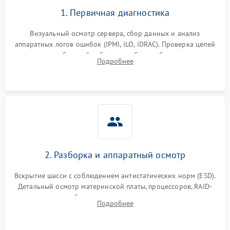
1. Первичная диагностика
Визуальный осмотр сервера, сбор данных и анализ
аппаратных логов ошибок (IPMI, iLO, iDRAC). Проверка цепей
питания и базовой работоспособности без вскрытия
Подробнее
корпуса для быстрой локализации сбоя.
2. Разборка и аппаратный осмотр
Вскрытие шасси с соблюдением антистатических норм (ESD).
Детальный осмотр материнской платы, процессоров, RAID-
контроллеров и блоков питания на наличие термических
Подробнее
повреждений, прогаров или окислений.