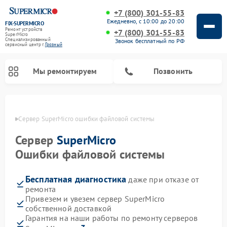
+7 (800) 301-55-83
Ежедневно, с 10:00 до 20:00
FIX-SUPERMICRO
Ремонт устройств
+7 (800) 301-55-83
SuperMicro
Специализированный
Звонок бесплатный по РФ
cервисный центр г.
Грозный
Мы ремонтируем
Позвонить
озном
Сервер SuperMicro ошибки файловой системы
Ремонт материнских плат SuperMicro
Сервер
SuperMicro
Ошибки файловой системы
Бесплатная диагностика
даже при отказе от
ремонта
Привезем и увезем сервер SuperMicro
собственной доставкой
Гарантия на наши работы по ремонту серверов