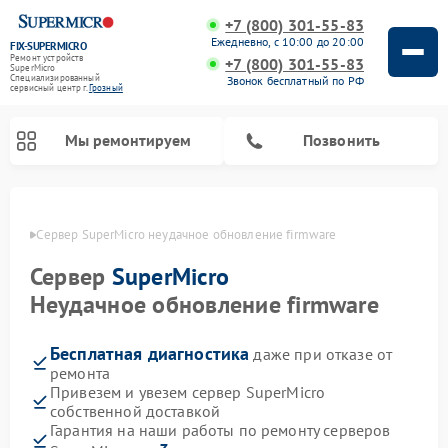
+7 (800) 301-55-83
Ежедневно, с 10:00 до 20:00
FIX-SUPERMICRO
Ремонт устройств
+7 (800) 301-55-83
SuperMicro
Специализированный
Звонок бесплатный по РФ
cервисный центр г.
Грозный
Мы ремонтируем
Позвонить
озном
Сервер SuperMicro неудачное обновление firmware
Ремонт материнских плат SuperMicro
Сервер
SuperMicro
Неудачное обновление firmware
Бесплатная диагностика
даже при отказе от
ремонта
Привезем и увезем сервер SuperMicro
собственной доставкой
Гарантия на наши работы по ремонту серверов