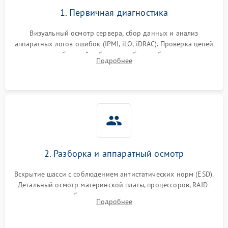
1. Первичная диагностика
Визуальный осмотр сервера, сбор данных и анализ
аппаратных логов ошибок (IPMI, iLO, iDRAC). Проверка цепей
питания и базовой работоспособности без вскрытия
Подробнее
корпуса для быстрой локализации сбоя.
2. Разборка и аппаратный осмотр
Вскрытие шасси с соблюдением антистатических норм (ESD).
Детальный осмотр материнской платы, процессоров, RAID-
контроллеров и блоков питания на наличие термических
Подробнее
повреждений, прогаров или окислений.