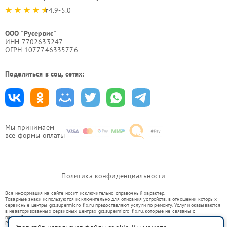
4.9-5.0
ООО "Русервис"
ИНН 7702633247
ОГРН 1077746335776
Поделиться в соц. сетях:
Мы принимаем
все формы оплаты
Политика конфиденциальности
Вся информация на сайте носит исключительно справочный характер.
Товарные знаки используются исключительно для описания устройств, в отношении которых
сервисные центры grz.supermicro-fix.ru предоставляют услуги по ремонту. Услуги оказываются
в неавторизованных сервисных центрах grz.supermicro-fix.ru, которые не связаны с
правообладателями товарных знаков или их официальными представителями.
Ремонт осуществляется для устройств, уже введенных в гражданский оборот в соответствии