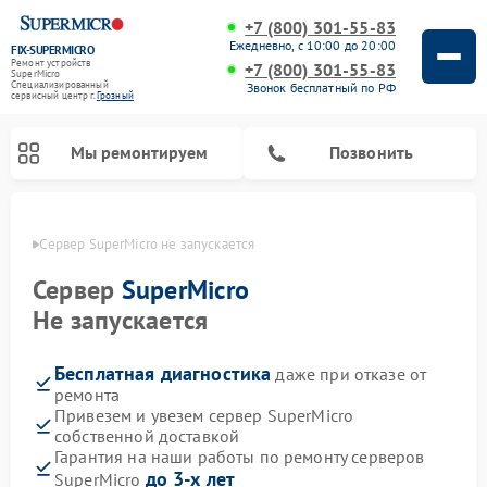
+7 (800) 301-55-83
Ежедневно, с 10:00 до 20:00
FIX-SUPERMICRO
Ремонт устройств
+7 (800) 301-55-83
SuperMicro
Специализированный
Звонок бесплатный по РФ
cервисный центр г.
Грозный
Мы ремонтируем
Позвонить
озном
Сервер SuperMicro не запускается
Ремонт материнских плат SuperMicro
Сервер
SuperMicro
Не запускается
Бесплатная диагностика
даже при отказе от
ремонта
Привезем и увезем сервер SuperMicro
собственной доставкой
Гарантия на наши работы по ремонту серверов
до 3-х лет
SuperMicro