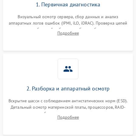
1. Первичная диагностика
Визуальный осмотр сервера, сбор данных и анализ
аппаратных логов ошибок (IPMI, iLO, iDRAC). Проверка цепей
питания и базовой работоспособности без вскрытия
Подробнее
корпуса для быстрой локализации сбоя.
2. Разборка и аппаратный осмотр
Вскрытие шасси с соблюдением антистатических норм (ESD).
Детальный осмотр материнской платы, процессоров, RAID-
контроллеров и блоков питания на наличие термических
Подробнее
повреждений, прогаров или окислений.