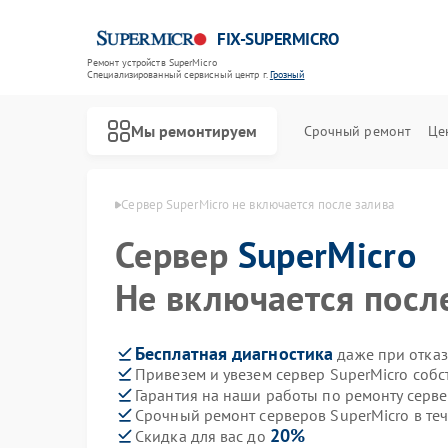
FIX-SUPERMICRO
Ремонт устройств SuperMicro
Специализированный cервисный центр г.
Грозный
Мы ремонтируем
Срочный ремонт
Це
Ремонт материнских плат SuperMicro
uperMicro в Грозном
Сервер SuperMicro не включается после залива
Сервер
SuperMicro
Не включается посл
Бесплатная диагностика
даже при отказ
Привезем и увезем сервер SuperMicro соб
Гарантия на наши работы по ремонту серв
Срочный ремонт серверов SuperMicro в те
20%
Скидка для вас до