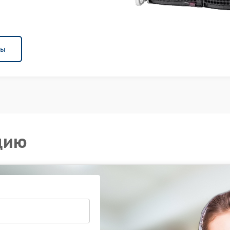
ны
цию