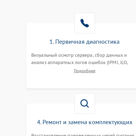
1. Первичная диагностика
Визуальный осмотр сервера, сбор данных и
анализ аппаратных логов ошибок (IPMI, iLO,
iDRAC). Проверка цепей питания и базовой
Подробнее
работоспособности без вскрытия корпуса для
быстрой локализации сбоя.
4. Ремонт и замена комплектующих
Восстановление поврежденных цепей питания,