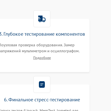
3. Глубокое тестирование компонентов
Поузловая проверка оборудования. Замер
напряжений мультиметром и осциллографом.
Проверка модулей памяти (ECC) и состояния
Подробнее
накопителей (SMART, массивы RAID)
специализированными диагностическими
утилитами.
6. Финальное стресс-тестирование
Запуск тестов (Linpack, MemTest, Iometer) для