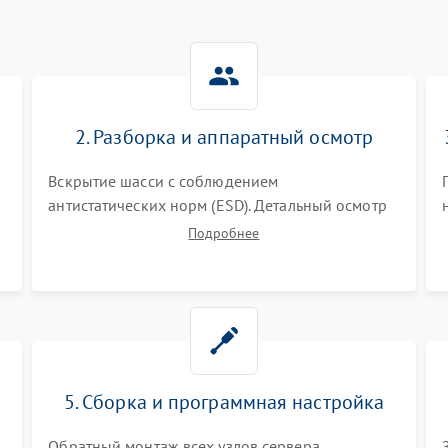
2. Разборка и аппаратный осмотр
Вскрытие шасси с соблюдением
антистатических норм (ESD). Детальный осмотр
материнской платы, процессоров, RAID-
Подробнее
контроллеров и блоков питания на наличие
термических повреждений, прогаров или
окислений.
5. Сборка и программная настройка
Обратный монтаж всех узлов сервера.