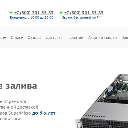
+7 (800) 301-55-83
+7 (800) 301-55-83
Ежедневно, с 10:00 до 20:00
Звонок бесплатный по РФ
ны
О нас
Отзывы
Доставка
Гарантии
Акции и скидки
Зая
е залива
е от ремонта
ственной доставкой
до 3-х лет
еров SuperMicro
чении часа