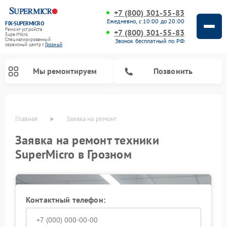
+7 (800) 301-55-83
Ежедневно, с 10:00 до 20:00
FIX-SUPERMICRO
Ремонт устройств
+7 (800) 301-55-83
SuperMicro
Специализированный
Звонок бесплатный по РФ
cервисный центр г.
Грозный
Мы ремонтируем
Позвонить
Главная
Заявка на ремонт
Ремонт материнских плат SuperMicro
Заявка на ремонт техники
SuperMicro в Грозном
Контактный телефон: