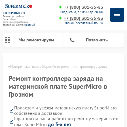
+7 (800) 301-55-83
Ежедневно, с 10:00 до 20:00
FIX-SUPERMICRO
Ремонт устройств
+7 (800) 301-55-83
SuperMicro
Специализированный
Звонок бесплатный по РФ
cервисный центр г.
Грозный
Мы ремонтируем
Позвонить
озном
Материнская плата SuperMicro ремонт контроллера заряда
Ремонт контроллера заряда на
материнской плате SuperMicro в
Грозном
Привезем и увезем материнскую плату SuperMicro
собственной доставкой
Гарантия на наши работы по ремонту материнских
до 3-х лет
плат SuperMicro