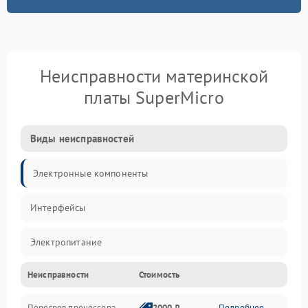
Неисправности материнской
платы SuperMicro
Виды неисправностей
Электронные компоненты
Интерфейсы
Электропитание
Неисправности
Стоимость
Корпус/Герметичность
Перегрев процессора
2000 ₽
Подробнее →