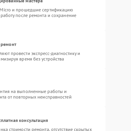
цированные мастера
rMicro и прошедшие сертификацию
 работу после ремонта и сохранение
 ремонт
яют провести экспресс-диагностику и
имизируя время без устройства
антия на выполненные работы и
ента от повторных неисправностей
сплатная консультация
нка стоимости ремонта, отсутствие скрытых