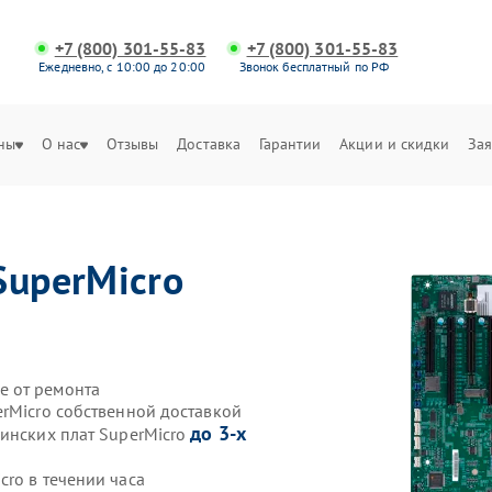
+7 (800) 301-55-83
+7 (800) 301-55-83
Ежедневно, с 10:00 до 20:00
Звонок бесплатный по РФ
ны
О нас
Отзывы
Доставка
Гарантии
Акции и скидки
Зая
SuperMicro
е от ремонта
erMicro собственной доставкой
до 3-х
ринских плат SuperMicro
ro в течении часа