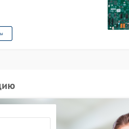
ны
цию