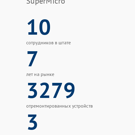
SuperMicro
10
сотрудников в штате
7
лет на рынке
3279
отремонтированных устройств
3