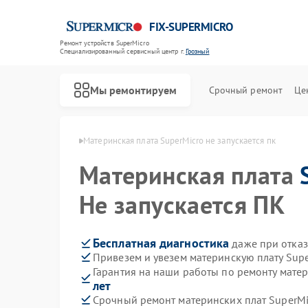
FIX-SUPERMICRO
Ремонт устройств SuperMicro
Специализированный cервисный центр г.
Грозный
Мы ремонтируем
Срочный ремонт
Це
uperMicro в Грозном
Материнская плата SuperMicro не запускается пк
Материнская плата
Не запускается ПК
Бесплатная диагностика
даже при отказ
Привезем и увезем материнскую плату Sup
Гарантия на наши работы по ремонту мате
лет
Срочный ремонт материнских плат SuperMic